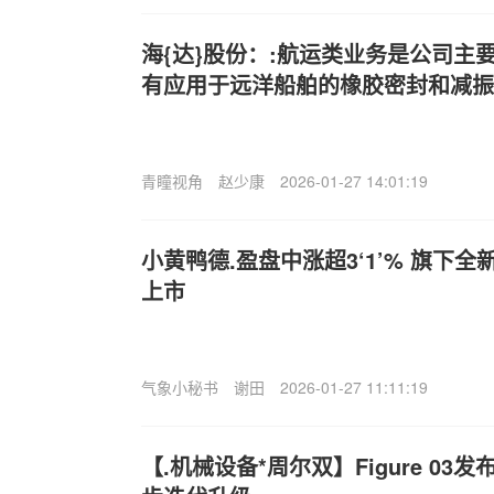
海{达}股份：:航运类业务是公司主
有应用于远洋船舶的橡胶密封和减振
青瞳视角
赵少康
2026-01-27 14:01:19
小黄鸭德.盈盘中涨超3‘1’% 旗下全新I
上市
气象小秘书
谢田
2026-01-27 11:11:19
【.机械设备*周尔双】Figure 0