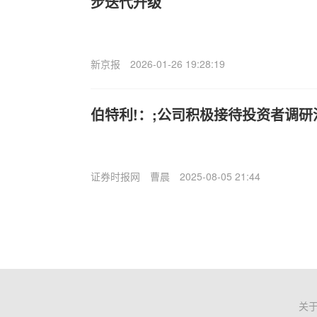
步迭代升级
新京报
2026-01-26 19:28:19
伯特利!：;公司积极接待投资者调研
证券时报网
曹晨
2025-08-05 21:44
关