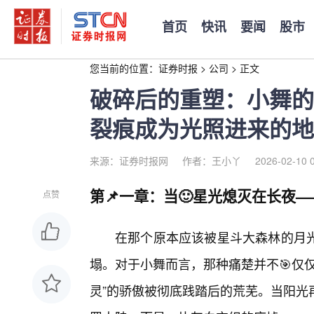
首页
快讯
要闻
股市
您当前的位置：
证券时报
>
公司
>
正文
破碎后的重塑：小舞的
裂痕成为光照进来的地
来源：证券时报网
作者：王小丫
2026-02-10 
第📌一章：当🙂星光熄灭在长夜
点赞
在那个原本应该被星斗大森林的月
塌。对于小舞而言，那种痛楚并不🎯仅
灵”的骄傲被彻底践踏后的荒芜。当阳光