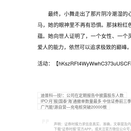
最终，小舞走出了那片阴冷潮湿的
马，她的眼神里不再有恐惧。那抹粉红
蕴。她向世人证明了，一个女性、一个
爱人的能力，依然可以追求极致的巅峰
活动：【
hKszRFt4WyWwhC373uUSCF
迪普科—技!：公司在定期报告中披露股东人数
IPO‘月’报|国泰‘海’通撤单数量最多 中信证券前
广汽能!源自营—充电桩突破20000根
声明：证券时报力求信息真实、准确，文章提及内
下载“证券时报”官方APP，或关注官方微信公众