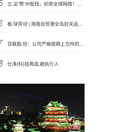
立,足‘鄂’州枢纽，织密全球网络！顺丰以高效物流助力产业出海
板:块异动 | 海南自贸港全岛封关运作进入冲刺阶段 相关板块早盘拉升
百联股;份：公司严格按照上交所的相关规定履行信息披露义务
仕净{科}技再成,被执行人