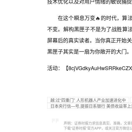
技术优化以及对用户情绪的敏锐捕捉
在这个瞬息万变🔥的时代，算
不变。解构黑匣子不是为了战胜算
屏幕后的真实读者。当你真正开始关注
黑匣子其实是一扇为你敞开的大门。
活动：【
8cjVGdkyAuHwSRRkeCZX
越:过“四重门” 人形机器人产业加速进化中
日本央行信—号,提振日系银行 美债收益率上
声明：证券时报力求信息真实、准确，文章
下载“证券时报”官方APP，或关注官方微