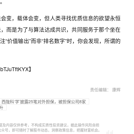
。
法会变，载体会变，但人类寻找优质信息的欲望永恒
法，而是为了与算法达成共识，共同服务于那个坐在
“价值输出”而非“排名数字”时，你会发现，所谓的
bTJuTftKYX
】
责任编辑： 康辉
西陇科‘学’披露25笔对外担保，被担保公司8家
升
提及内容仅供参考，不构成实质性投资建议，据此操作风险自担
信公众号，即可随时了解股市动态，洞察政策信息，把握财富机会。