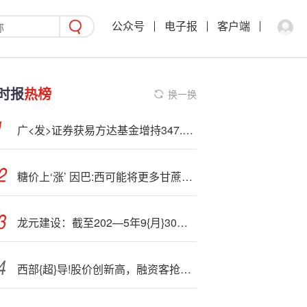
公众号
电子报
客户端
时报
热榜
换一换
广<发>证券获易方达基金增持347.1万股 每股作价约17.75港元
糖价上‘涨’ 因巴:西可能将更多甘蔗用于乙醇生产
龙元建设：截至202—5年9{月}30日公司股东人数41580户
西部{超}导!股价创新高，融资客抢先加仓