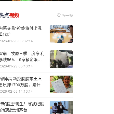
热点
视频
换一换
内幕交易‘者’终将付出沉
重代价
2026-01-26 06:32:14
雪崩！牧原三季—度净:利
暴跌56%！9家猪企陷入
亏损
2026-01-29 05:40:14
翰!博高.新控股股东王照
忠质押1700万股，累计质
押达持股89.47%
2026-02-08 14:13:14
“‘新’股王”诞生！寒武纪股
价超越贵州茅台